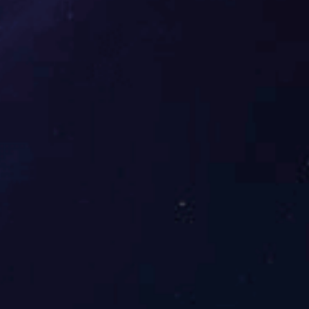
2025年7月图书清单
2025-07-21
2025年6月图书清单
2025-06-18