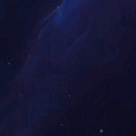
2025年9月图书清单
2025-09-17
2025年8月图书清单
2025-08-27