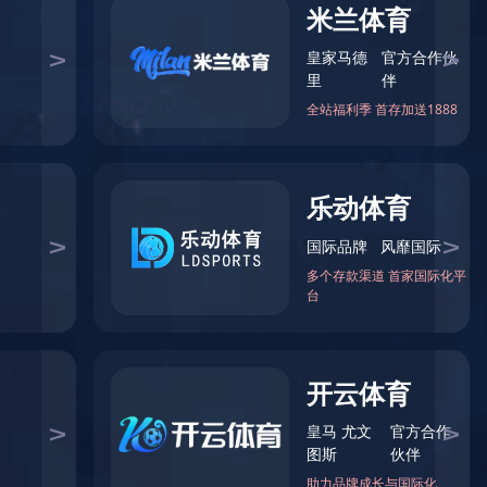
教材业务
出口业务
跨境电商
下载目录