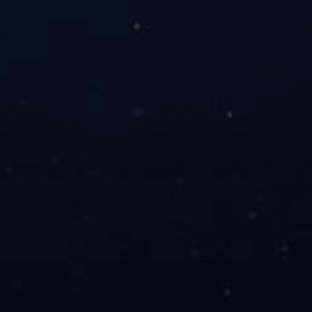
... 6
»
联系我们
地址：广东省深圳市福田区侨香路3076号君子广场十三楼