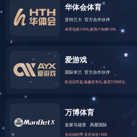
中图业务
下载目录
当前位置： 乐鱼官方网站
中图业务
进口报刊
进口图书
进口音像
教材业务
出口业务