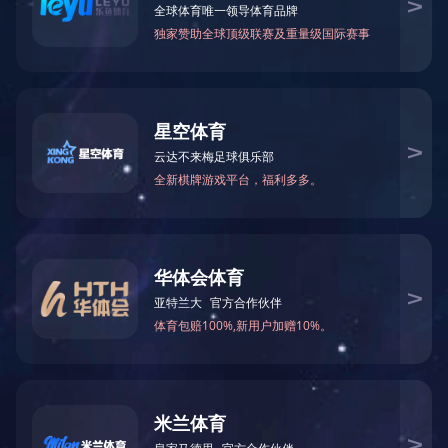
进口原版教材
进口
多种原版教材，
业务范围广，
与境外出版社保
持良好的合作关系，
已为上百家国际学校，培训机构，
高等院校客户提供优质服务。
地址：广东省深圳市福田区侨香路3076号君子广场十三楼
电话：0755-23981678
传真：0755-23981669