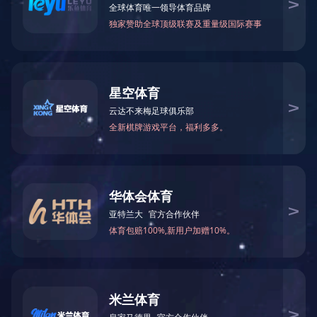
中图跨境电商（深圳）有限公司由
中国图书
进出口（
集团
）有限公司和乐鱼官方网站-乐鱼(中
国)
共同投资成立，总部位于深圳前海自贸区，拥
有三区叠加的优惠政策和口岸优势，发展前景广
阔。
中图跨境电商
（深圳）有限公司
依托
中国图
书进出口（
集团
）有限公司和乐鱼官方网站-乐鱼
(中国) 的丰富
资源，不断
优化
产品结构，持续拓
展、夯实业务赛道。目前，公司主要业务集中于
文创、信创
等办公用品
、跨境生鲜
水果
，以及近