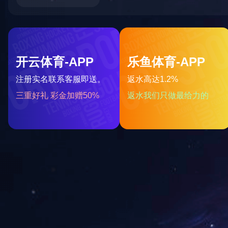
CN
CN