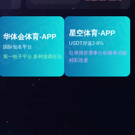
cnpiecsz@cnpiecsz.com