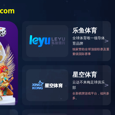
电话：0755-23981678
设为乐鱼官方网站
|
加入收藏
|
中图打印机
乐鱼官方网站
联系我们