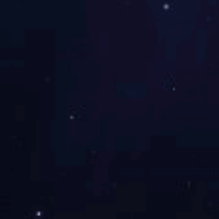
（摄影：张健彬）
会后，马丁
·切东多大使欢迎
进行更深层次的讨论。