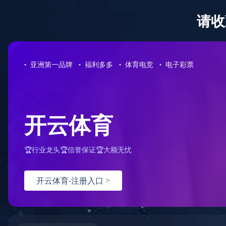
乐鱼官方网站
欢迎光临乐鱼官方网站-乐鱼(中国) ！
乐鱼
了解更多