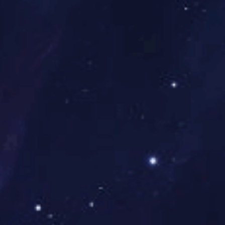
事长、代凯军总经理的问候，感谢马丁
·切东多