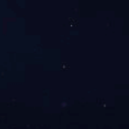
馆，继续围绕博览会以及本地化需求