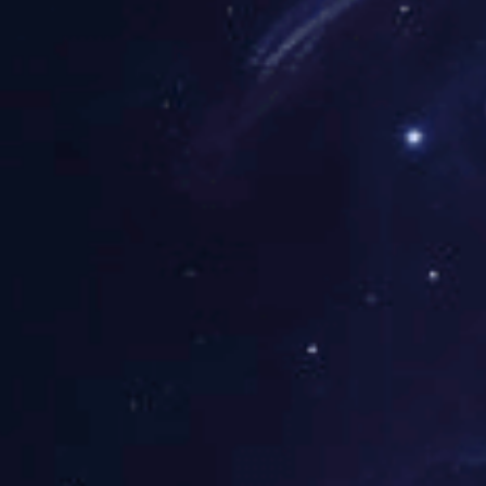
持。龙长生介绍了中图跨境电商公
够与津巴布韦相关企业进一步加强
马丁
·切东多对龙长生一行的
表示肯定，介绍了津巴布韦政府当
领域展开深入合作，同时也邀请中
周边国家的成熟企业客户展示产品